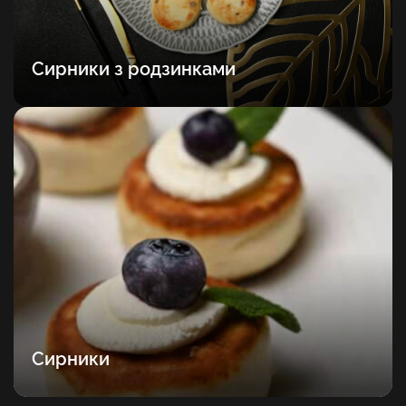
Сирники з родзинками
Сирники