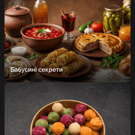
Бабусині секрети