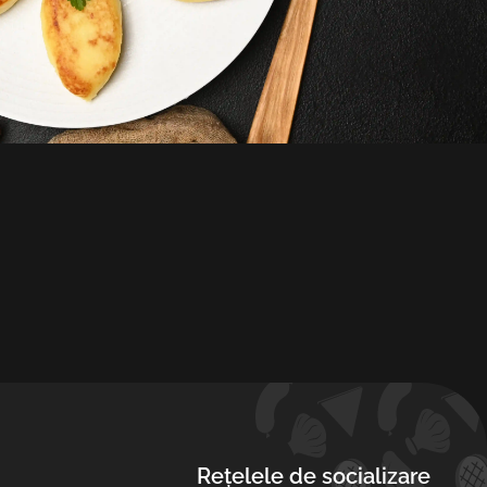
HR
HU
KA
LT
LV
PL
PT
SK
SV
TR
Rețelele de socializare