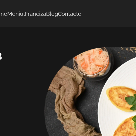
ine
Meniul
Franciza
Blog
Contacte
в