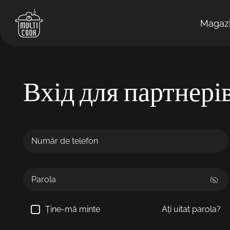
Magaz
Вхід для партнері
Ține-mă minte
Ați uitat parola?