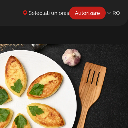
Selectați un oraș
Autorizare
RO
EN
UK
BG
CS
DE
EL
ES
ET
FR