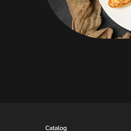
Alegeți locația dvs
A confirma
Catalog