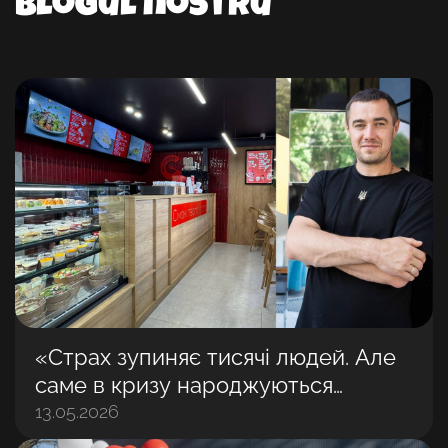
Blogul nostru
«Страх зупиняє тисячі людей. Але
саме в кризу народжуються
найбільші бізнеси»: Володимир
13.05.2026
Матвійчук