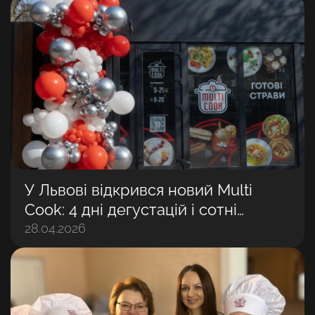
У Львові відкрився новий Multi
Cook: 4 дні дегустацій і сотні
задоволених гостей
28.04.2026