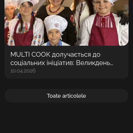
MULTI COOK долучається до
соціальних ініціатив: Великдень
разом із дітьми
10.04.2026
Toate articolele