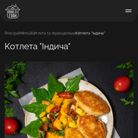
Principal
Meniul
Котлети та Фрикадельки
Котлета "Індича"
Котлета "Індича"