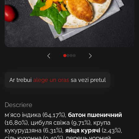
Ar trebui
alege un oras
sa vezi pretul
Descriere
мʼясо індика (64,17%),
батон пшеничний
(16,80%), цибуля свіжа (9,71%), крупа
кукурудзяна (6,31%),
яйця курячі
(2,43%),
сіль кухонна (0,49%), перець чорний