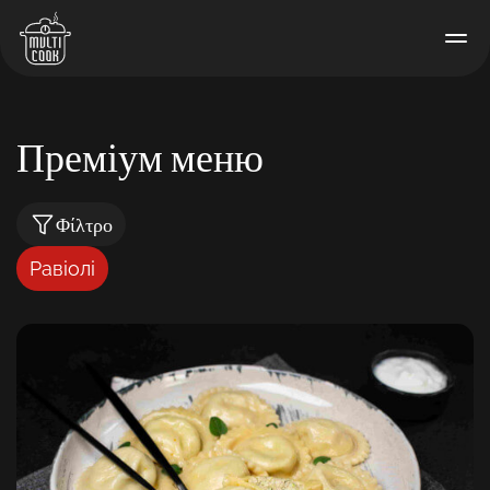
Преміум меню
Φίλτρο
Равіолі