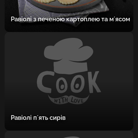
Равіолі з печеною картоплею та мʼясом
Равіолі пʼять сирів