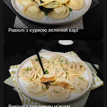
Равіолі з куркою зелений карі
Равіолі з томленим мʼясом