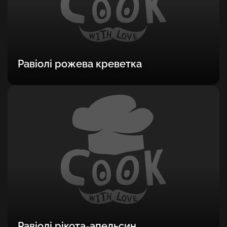
Равіолі рожева креветка
Равіолі рікота-апельсин