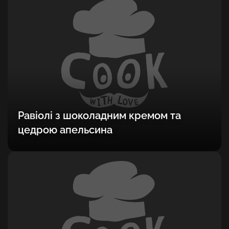
Равіолі з шоколадним кремом та
цедрою апельсина