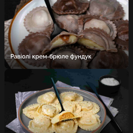
Равіолі крем-брюле фундук