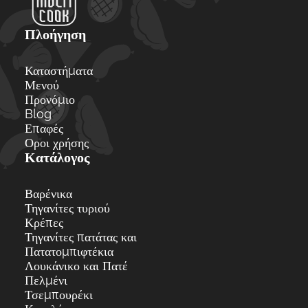
Πλοήγηση
Καταστήματα
Μενού
Προνόμιο
Blog
Επαφές
Οροι χρήσης
Κατάλογος
Βαρένικα
Τηγανίτες τυριού
Κρέπες
Τηγανίτες πατάτας και
Πατατομπιφτέκια
Λουκάνικο και Πατέ
Πελμένι
Τσεμπουρέκι