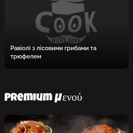
Равіолі з лісовими грибами та
трюфелем
Premium μενού