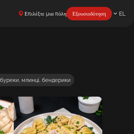
Επιλέξτε μια πόλη
Εξουσιοδότηση
EL
EN
UK
BG
CS
DE
ебуреки, млинці, бендерики
ES
ET
FR
HR