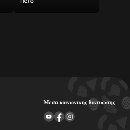
Тісто
Μεσα κοινωνικης δικτυωσης