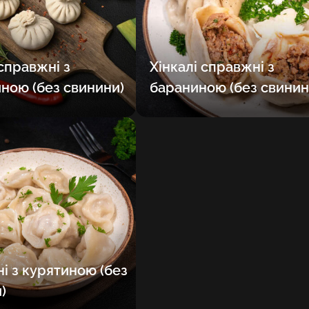
 справжні з
Хінкалі справжні з
ною (без свинини)
бараниною (без свинин
і з курятиною (без
)