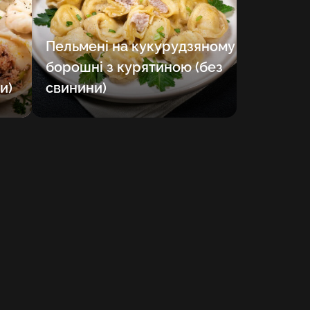
HU
Пельмені на кукурудзяному
KA
борошні з курятиною (без
LT
и)
свинини)
LV
PL
PT
RO
SK
SV
TR