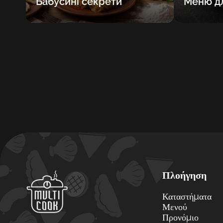
Бабусині секрети
Меню дл
Πλοήγηση
Καταστήματα
Μενού
Προνόμιο