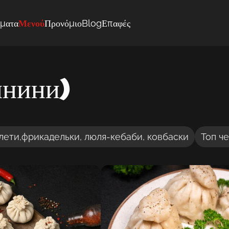
ματα
Μενού
Προνόμιο
Blog
Επαφές
инини)
лети,фрикадельки, люля-кебаби, ковбаски
Топ ч