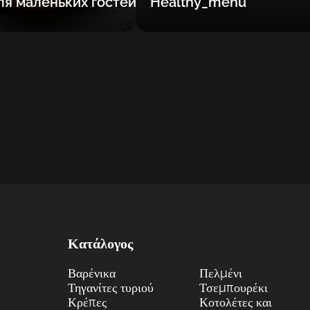
я маленьких гостей
Healthy_menu
Κατάλογος
Βαρένικα
Πελμένι
Τηγανίτες τυριού
Τσεμπουρέκι
Κρέπες
Κοτολέτες και