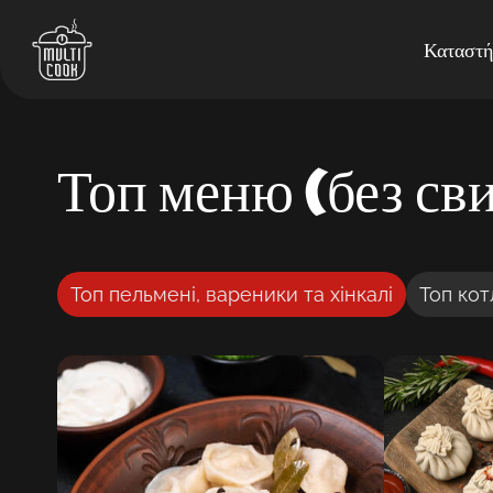
Καταστή
Топ меню (без св
Топ пельмені, вареники та хінкалі
Топ кот