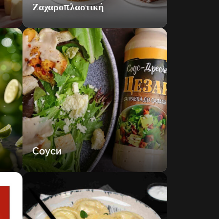
Ζαχαροπλαστική
Соуси