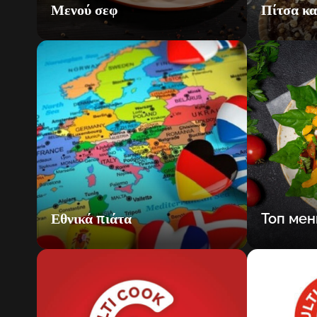
Μενού σεφ
Πίτσα κα
Εθνικά πιάτα
Топ мен