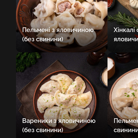
Пельмені з яловичиною
Хінкалі
(без свинини)
яловичи
Вареники з яловичиною
Пельмен
(без свинини)
свинини