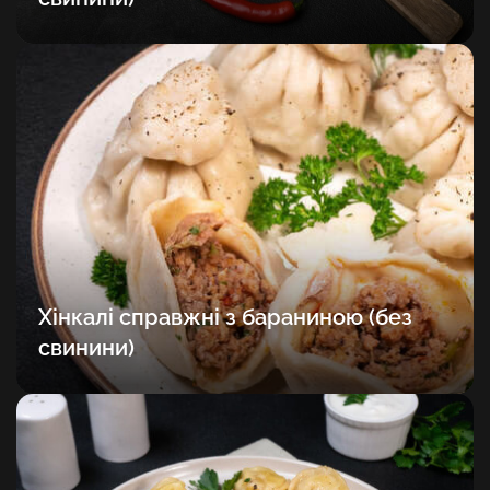
Хінкалі справжні з бараниною (без
свинини)