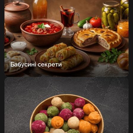
Бабусині секрети