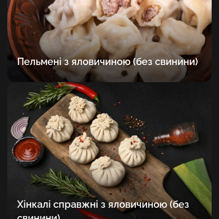
Пельмені з яловичиною (без свинини)
Хінкалі справжні з яловичиною (без
свинини)