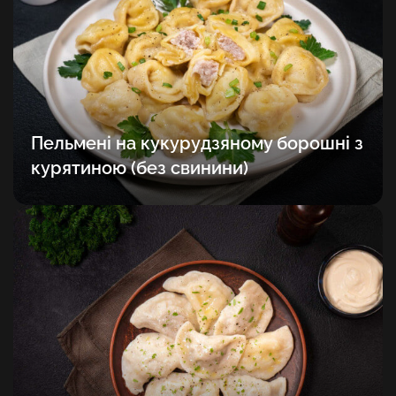
Пельмені на кукурудзяному борошні з
курятиною (без свинини)