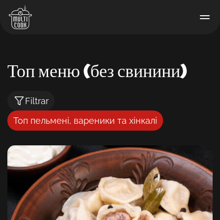
Топ меню (без свинини)
Filtrar
Топ пельмені, вареники та хінкалі