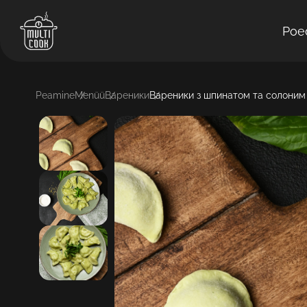
Poe
Peamine
Menüü
Вареники
Вареники з шпинатом та солоним