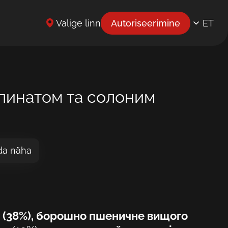
Valige linn
Autoriseerimine
ET
EN
UK
BG
пинатом та солоним
CS
DE
da näha
EL
ES
FR
 (38%), борошно пшеничне вищого
HR