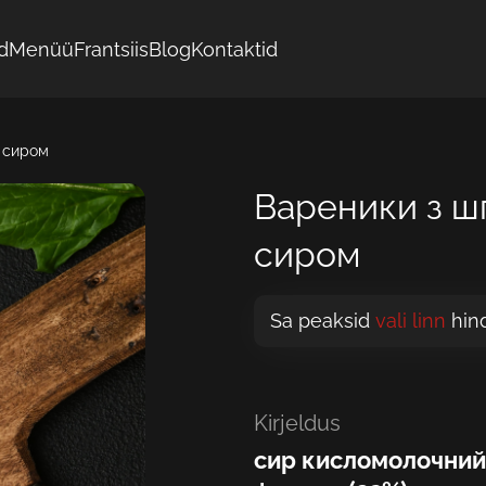
d
Menüü
Frantsiis
Blog
Kontaktid
 сиром
Вареники з ш
сиром
Sa peaksid
vali linn
hin
Kirjeldus
сир кисломолочний