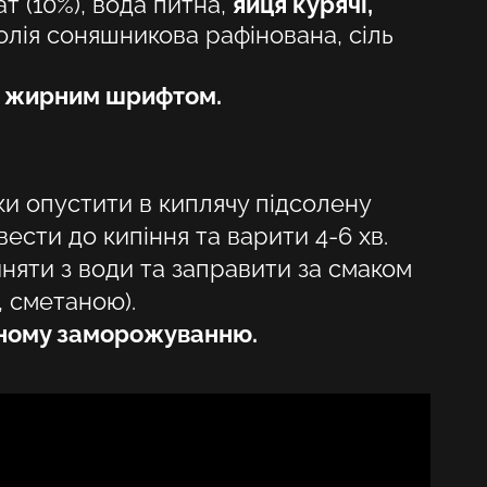
т (10%), вода питна,
яйця курячі,
HU
 олія соняшникова рафінована, сіль
KA
і жирним шрифтом.
LT
LV
и опустити в киплячу підсолену
PL
ести до кипіння та варити 4-6 хв.
PT
няти з води та заправити за смаком
 сметаною).
RO
рному заморожуванню.
SK
SV
TR