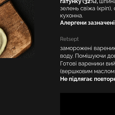
ґатунку (32%),
шпина
зелень свіжа (кріп),
кухонна.
Алергени зазначен
Retsept
заморожені вареник
воду. Помішуючи дов
Готові вареники вий
(вершковим маслом,
Не підлягає повто
Valige oma asukoht