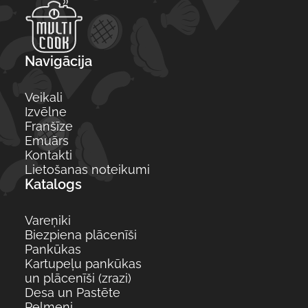
Navigācija
Veikali
Izvēlne
Franšīze
Emuārs
Kontakti
Lietošanas noteikumi
Katalogs
Vareņiki
Biezpiena plācenīši
Pankūkas
Kartupeļu pankūkas
un plācenīši (zrazi)
Desa un Pastēte
Pelmeņi