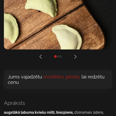
Jums vajadzētu
izvēlēties pilsētu
lai redzētu
cenu
Apraksts
augstākā labuma kviešu milti, biezpiens,
dzeramais ūdens,