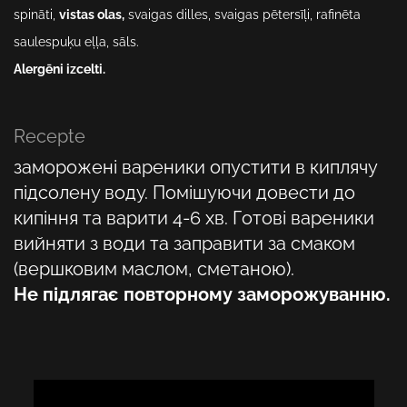
spināti,
vistas olas,
svaigas dilles, svaigas pētersīļi, rafinēta
saulespuķu eļļa, sāls.
Alergēni izcelti.
Recepte
заморожені вареники опустити в киплячу
підсолену воду. Помішуючи довести до
кипіння та варити 4-6 хв. Готові вареники
вийняти з води та заправити за смаком
(вершковим маслом, сметаною).
Не підлягає повторному заморожуванню.