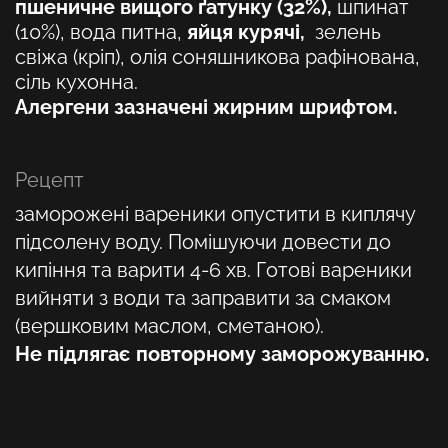
пшеничне вищого ґатунку (32%),
шпинат
(10%), вода питна,
яйця курячі,
зелень
свіжа (кріп), олія соняшникова рафінована,
сіль кухонна.
Алергени зазначені жирним шрифтом.
Рецепт
заморожені вареники опустити в киплячу
підсолену воду. Помішуючи довести до
кипіння та варити 4-6 хв. Готові вареники
вийняти з води та заправити за смаком
(вершковим маслом, сметаною).
Не підлягає повторному заморожуванню.