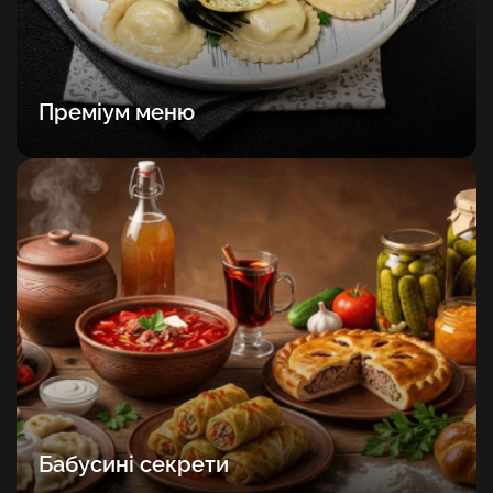
Преміум меню
Бабусині секрети