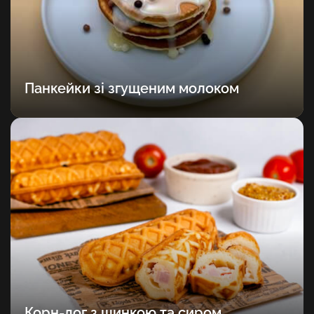
Панкейки зі згущеним молоком
Корн-дог з шинкою та сиром