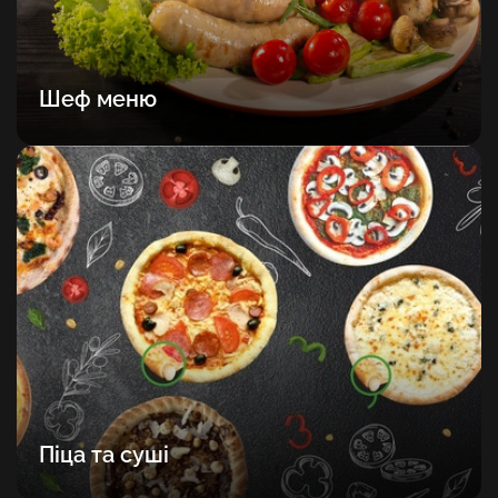
Шеф меню
Піца та суші