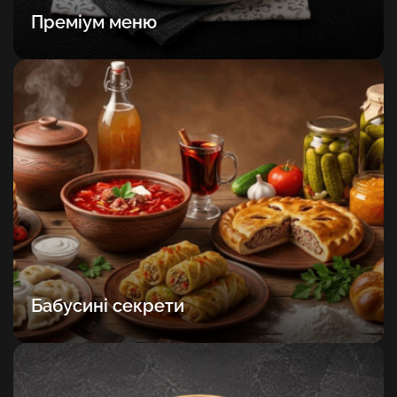
Преміум меню
Бабусині секрети