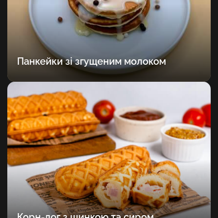
Панкейки зі згущеним молоком
Корн-дог з шинкою та сиром