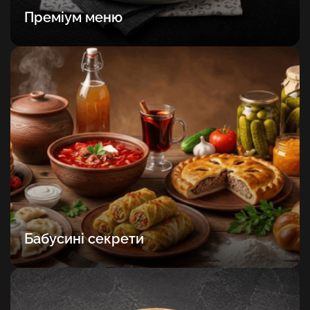
Преміум меню
Бабусині секрети