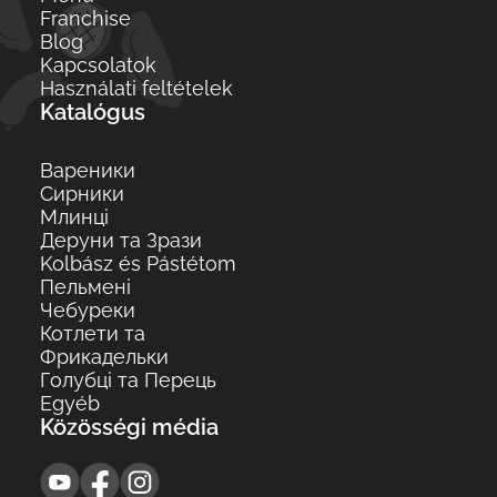
Franchise
Blog
Kapcsolatok
Használati feltételek
Katalógus
Вареники
Сирники
Млинці
Деруни та Зрази
Kolbász és Pástétom
Пельмені
Чебуреки
Котлети та
Фрикадельки
Голубці та Перець
Egyéb
Közösségi média