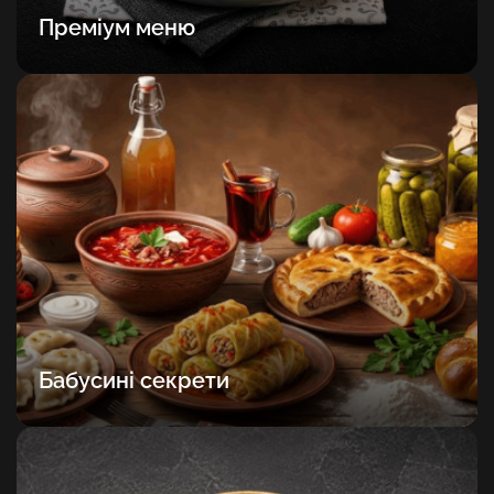
Преміум меню
Бабусині секрети