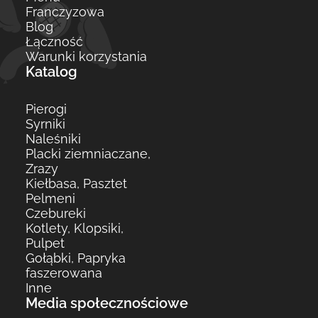
Franczyzowa
Blog
Łączność
Warunki korzystania
Katalog
Pierogi
Syrniki
Naleśniki
Placki ziemniaczane,
Zrazy
Kiełbasa, Pasztet
Pelmeni
Czebureki
Kotlety, Klopsiki,
Pulpet
Gołąbki, Papryka
faszerowana
Innе
Media społecznościowe