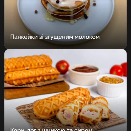
Панкейки зі згущеним молоком
Корн-дог з шинкою та сиром