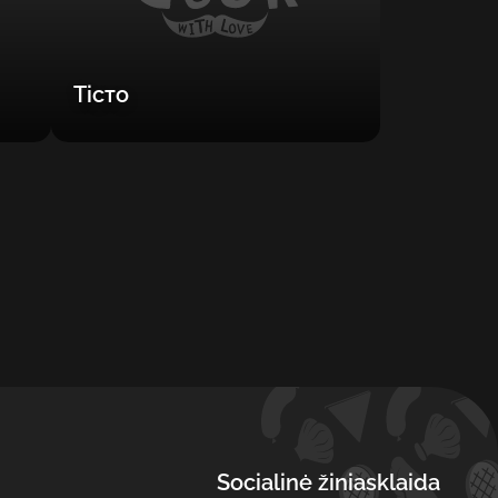
Тісто
Socialinė žiniasklaida