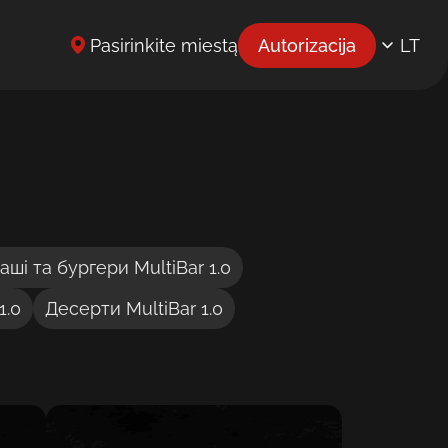
Pasirinkite miestą
Autorizacija
LT
EN
UK
BG
CS
DE
аші та бургери MultiBar 1.0
EL
1.0
Десерти MultiBar 1.0
ES
ET
FR