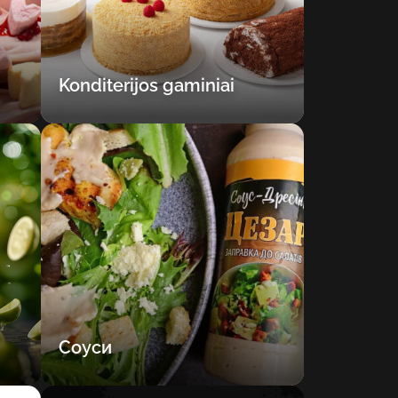
Konditerijos gaminiai
Соуси