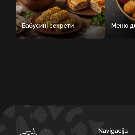
Бабусині секрети
Меню дл
Navigacija