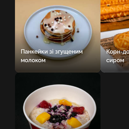
Панкейки зі згущеним
Корн-до
молоком
сиром