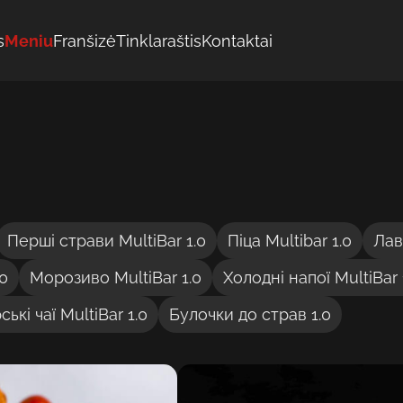
s
Meniu
Franšizė
Tinklaraštis
Kontaktai
Перші страви MultiBar 1.0
Піца Multibar 1.0
Лав
.0
Морозиво MultiBar 1.0
Холодні напої MultiBar 
ькі чаї MultiBar 1.0
Булочки до страв 1.0