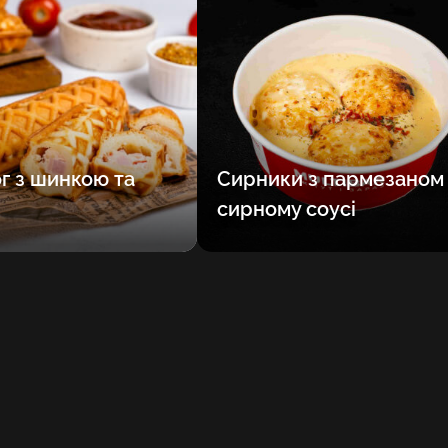
г з шинкою та
Сирники з пармезаном 
сирному соусі