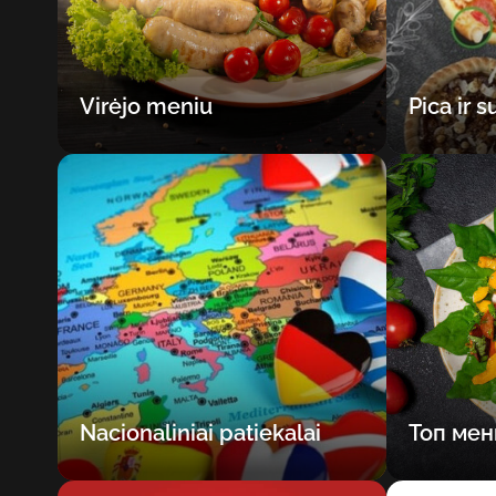
Virėjo meniu
Pica ir s
Nacionaliniai patiekalai
Топ мен