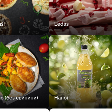
Pasirinkite savo vietą
uši
Ledas
Patvirtinti
ю (без свинини)
Напої