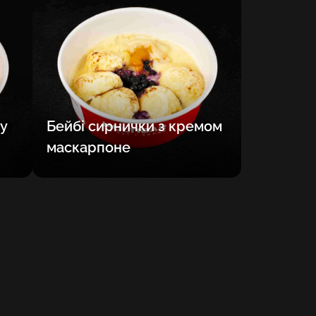
HR
HU
KA
LV
у
Бейбі сирнички з кремом
PL
маскарпоне
PT
RO
SK
SV
TR