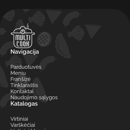
Navigacija
Parduotuvės
Meniu
Franšizė
Tinklaraštis
Kontaktai
Naudojimo sąlygos
Katalogas
Virtiniai
Varškėčiai