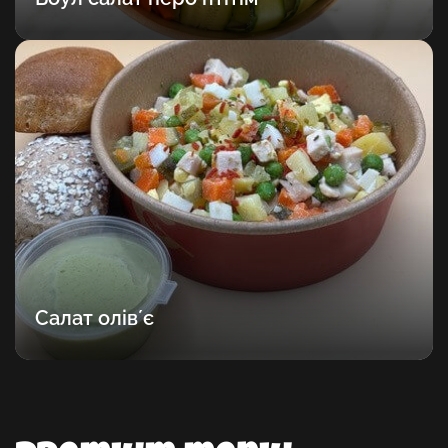
Салат олівʼє