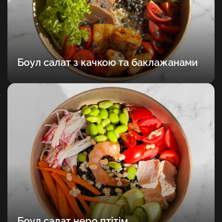
Боул салат з качкою та баклажанами
Боул салат неро птітім