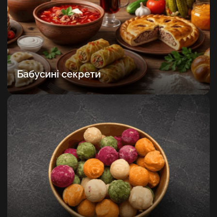
Бабусині секрети