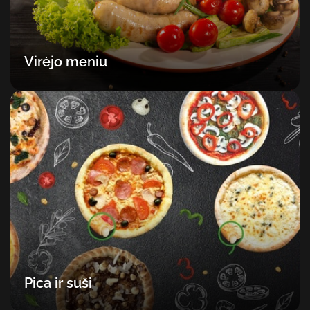
Virėjo meniu
Pica ir suši