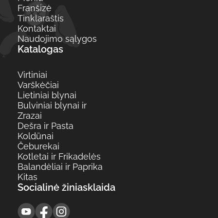
Franšizė
Tinklaraštis
Kontaktai
Naudojimo sąlygos
Katalogas
Virtiniai
Varškėčiai
Lietiniai blynai
Bulviniai blynai ir
Zrazai
Dešra ir Pasta
Koldūnai
Čeburekai
Kotletai ir Frikadelės
Balandėliai ir Paprika
Kitas
Socialinė žiniasklaida