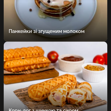
Панкейки зі згущеним молоком
Корн-дог з шинкою та сиром