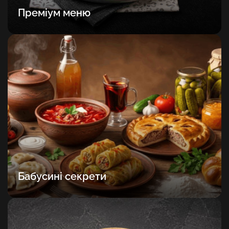
Преміум меню
Бабусині секрети