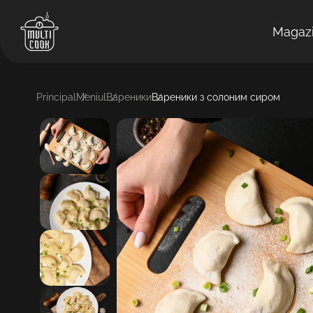
Magaz
Principal
Meniul
Вареники
Вареники з солоним сиром