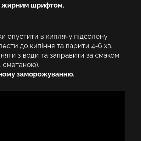
і жирним шрифтом.
HR
HU
KA
и опустити в киплячу підсолену
ести до кипіння та варити 4-6 хв.
LT
няти з води та заправити за смаком
LV
 сметаною).
рному заморожуванню.
PL
PT
SK
SV
TR