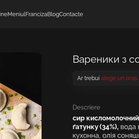
ine
Meniul
Franciza
Blog
Contacte
Вареники з с
Ar trebui
alege un oras
Descriere
сир кисломолочний
ґатунку (34%),
вода 
кухонна, олія соняш