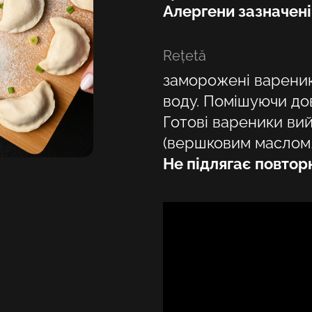
Алергени зазначен
Reţetă
заморожені вареник
воду. Помішуючи дов
Готові вареники вий
(вершковим маслом,
Не підлягає повто
Alegeți locația dvs