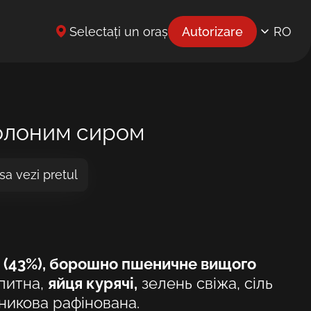
Selectați un oraș
Autorizare
RO
EN
UK
BG
олоним сиром
CS
sa vezi pretul
DE
EL
ES
 (43%), борошно пшеничне вищого
ET
питна,
яйця курячі,
зелень свіжа, сіль
никова рафінована.
FR