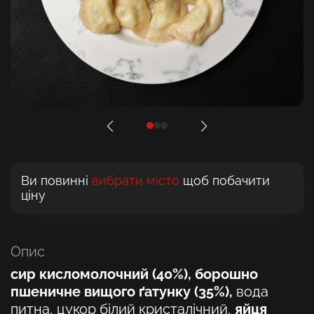
Ви повинні
вибрати місто
щоб побачити
ціну
Опис
сир кисломолочний (40%), борошно
пшеничне вищого ґатунку (35%),
вода
питна, цукор білий кристалічний,
яйця