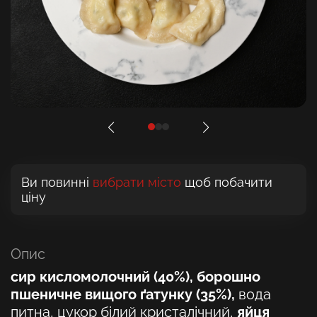
Ви повинні
вибрати місто
щоб побачити
ціну
Опис
сир кисломолочний (40%), борошно
пшеничне вищого ґатунку (35%),
вода
питна, цукор білий кристалічний,
яйця